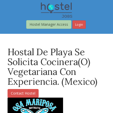
Skip
to
main
content
Hostel Manager Access
Login
Hostal De Playa Se
Solicita Cocinera(o)
Vegetariana Con
Experiencia. (Mexico)
Contact Hostel