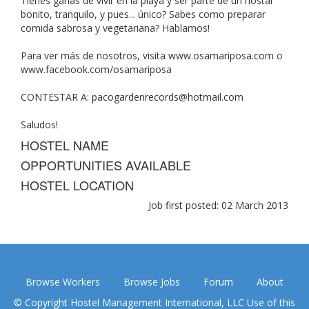
Tienes ganas de vivir en la playa y ser parte de un hostal
bonito, tranquilo, y pues... único? Sabes como preparar
comida sabrosa y vegetariana? Hablamos!
Para ver más de nosotros, visita www.osamariposa.com o
www.facebook.com/osamariposa
CONTESTAR A:
pacogardenrecords@hotmail.com
Saludos!
HOSTEL NAME
OPPORTUNITIES AVAILABLE
HOSTEL LOCATION
Job first posted: 02 March 2013
Browse Workers
Browse Jobs
Forum
About
© Copyright Hostel Management International, LLC Use of this